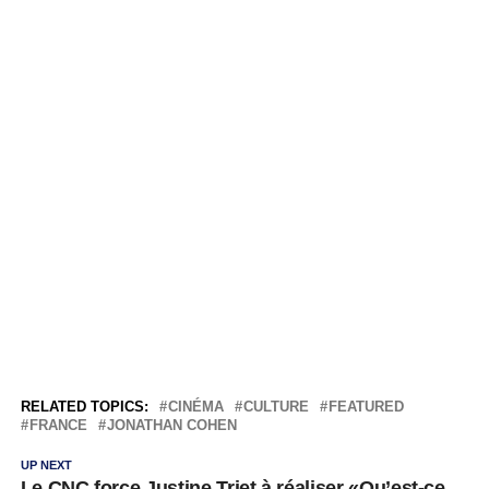
RELATED TOPICS:
CINÉMA
CULTURE
FEATURED
FRANCE
JONATHAN COHEN
UP NEXT
Le CNC force Justine Triet à réaliser «Qu’est-ce