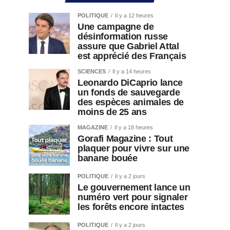
POLITIQUE
Il y a 12 heures
Une campagne de
désinformation russe
assure que Gabriel Attal
est apprécié des Français
SCIENCES
Il y a 14 heures
Leonardo DiCaprio lance
un fonds de sauvegarde
des espèces animales de
moins de 25 ans
MAGAZINE
Il y a 18 heures
Gorafi Magazine : Tout
plaquer pour vivre sur une
banane bouée
POLITIQUE
Il y a 2 jours
Le gouvernement lance un
numéro vert pour signaler
les forêts encore intactes
POLITIQUE
Il y a 2 jours