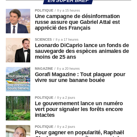
EN SUPER BREF
POLITIQUE
Il y a 15 heures
Une campagne de désinformation
russe assure que Gabriel Attal est
apprécié des Français
SCIENCES
Il y a 17 heures
Leonardo DiCaprio lance un fonds de
sauvegarde des espèces animales de
moins de 25 ans
MAGAZINE
Il y a 20 heures
Gorafi Magazine : Tout plaquer pour
vivre sur une banane bouée
POLITIQUE
Il y a 2 jours
Le gouvernement lance un numéro
vert pour signaler les forêts encore
intactes
POLITIQUE
Il y a 2 jours
Pour gagner en popularité, Raphaël