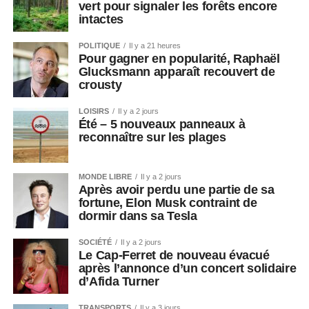
vert pour signaler les forêts encore
intactes
POLITIQUE
Il y a 21 heures
Pour gagner en popularité, Raphaël
Glucksmann apparaît recouvert de
crousty
LOISIRS
Il y a 2 jours
Été – 5 nouveaux panneaux à
reconnaître sur les plages
MONDE LIBRE
Il y a 2 jours
Après avoir perdu une partie de sa
fortune, Elon Musk contraint de
dormir dans sa Tesla
SOCIÉTÉ
Il y a 2 jours
Le Cap-Ferret de nouveau évacué
après l’annonce d’un concert solidaire
d’Afida Turner
TRANSPORTS
Il y a 3 jours