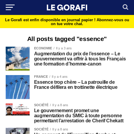
Le Gorafi est enfin disponible en journal papier !
Abonnez-vous ou
on tue votre chat.
All posts tagged "essence"
ECONOMIE
Il y a 3 ans
Augmentation du prix de l’essence – Le
gouvernement va offrir à tous les Français
une formation d’homme-canon
FRANCE
Il y a 4 ans
Essence trop chère – La patrouille de
France défilera en trottinette électrique
SOCIÉTÉ
Il y a 8 ans
Le gouvernement promet une
augmentation du SMIC à toute personne
permettant l’arrestation de Cherif Chekatt
SOCIÉTÉ
Il y a 8 ans