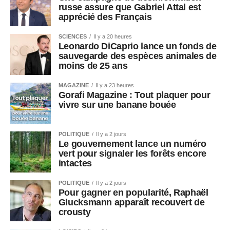
russe assure que Gabriel Attal est
apprécié des Français
SCIENCES
Il y a 20 heures
Leonardo DiCaprio lance un fonds de
sauvegarde des espèces animales de
moins de 25 ans
MAGAZINE
Il y a 23 heures
Gorafi Magazine : Tout plaquer pour
vivre sur une banane bouée
POLITIQUE
Il y a 2 jours
Le gouvernement lance un numéro
vert pour signaler les forêts encore
intactes
POLITIQUE
Il y a 2 jours
Pour gagner en popularité, Raphaël
Glucksmann apparaît recouvert de
crousty