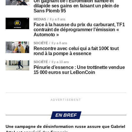
Un gagnant de l’Euromillion flambe et
dilapide ses gains en faisant un plein de
Sans Plomb 95
MEDIAS
Il y a 8 ans
Face à la hausse du prix du carburant, TF1
contraint de déprogrammer l’émission «
Automoto »
SOCIÉTÉ
Il y a 8 ans
Rencontre avec celui qui a fait 100€ tout
rond à la pompe à essence
SOCIÉTÉ
Il y a 10 ans
Pénurie d’essence : Une trottinette vendue
15 000 euros sur LeBonCoin
ADVERTISEMENT
EN BREF
Une campagne de désinformation russe assure que Gabriel