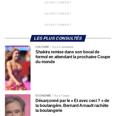
ADVERTISEMENT
ADVERTISEMENT
ADVERTISEMENT
LES PLUS CONSULTÉS
CULTURE
Il y a 2 semaines
Shakira remise dans son bocal de
formol en attendant la prochaine Coupe
du monde
ECONOMIE
Il y a 7 jours
Désarçonné par le « Et avec ceci ? » de
la boulangère, Bernard Arnault rachète
la boulangerie