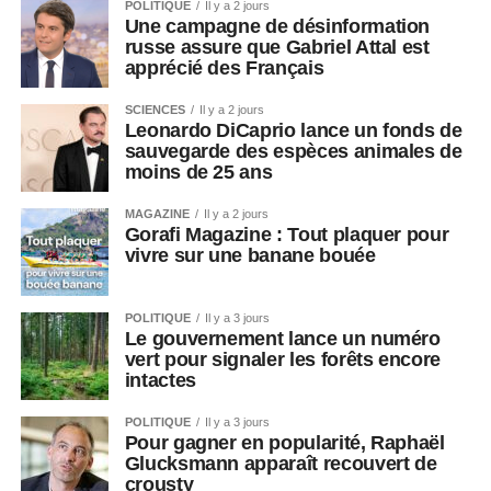
POLITIQUE
Il y a 2 jours
Une campagne de désinformation
russe assure que Gabriel Attal est
apprécié des Français
SCIENCES
Il y a 2 jours
Leonardo DiCaprio lance un fonds de
sauvegarde des espèces animales de
moins de 25 ans
MAGAZINE
Il y a 2 jours
Gorafi Magazine : Tout plaquer pour
vivre sur une banane bouée
POLITIQUE
Il y a 3 jours
Le gouvernement lance un numéro
vert pour signaler les forêts encore
intactes
POLITIQUE
Il y a 3 jours
Pour gagner en popularité, Raphaël
Glucksmann apparaît recouvert de
crousty