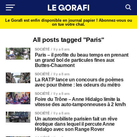
Le Gorafi est enfin disponible en journal papier !
Abonnez-vous ou
on tue votre chat.
All posts tagged "Paris"
SOCIÉTÉ
Il y a 8 ans
Paris – il profite du beau temps en prenant
un grand bol de particules fines aux
Buttes-Chaumont
SOCIÉTÉ
Il y a 8 ans
La RATP lance un concours de poèmes
avec pour thème : les odeurs du métro
SOCIÉTÉ
Il y a 8 ans
Foire du Trône – Anne Hidalgo limite la
vitesse des auto-tamponneuses à 2 km/h
SOCIÉTÉ
Il y a 8 ans
Un automobiliste parisien fait un rêve
érotique dans lequel il percute Anne
Hidalgo avec son Range Rover