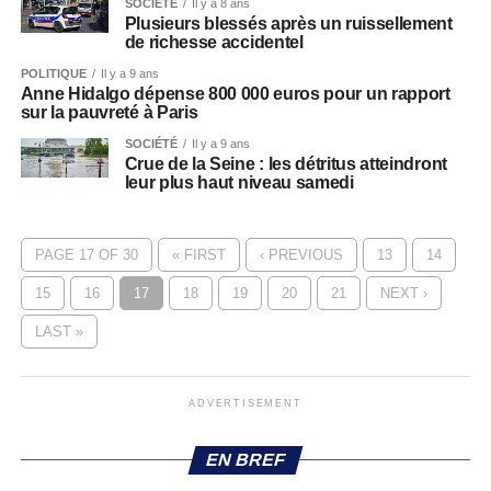
SOCIÉTÉ
Il y a 8 ans
Plusieurs blessés après un ruissellement
de richesse accidentel
POLITIQUE
Il y a 9 ans
Anne Hidalgo dépense 800 000 euros pour un rapport
sur la pauvreté à Paris
SOCIÉTÉ
Il y a 9 ans
Crue de la Seine : les détritus atteindront
leur plus haut niveau samedi
PAGE 17 OF 30
« FIRST
‹ PREVIOUS
13
14
15
16
17
18
19
20
21
NEXT ›
LAST »
ADVERTISEMENT
EN BREF