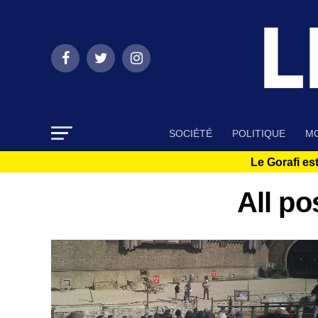
SOCIÉTÉ
POLITIQUE
MO
Le Gorafi est
All po