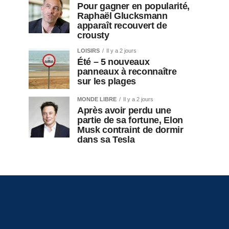
Pour gagner en popularité,
Raphaël Glucksmann
apparaît recouvert de
crousty
LOISIRS
Il y a 2 jours
Été – 5 nouveaux
panneaux à reconnaître
sur les plages
MONDE LIBRE
Il y a 2 jours
Après avoir perdu une
partie de sa fortune, Elon
Musk contraint de dormir
dans sa Tesla