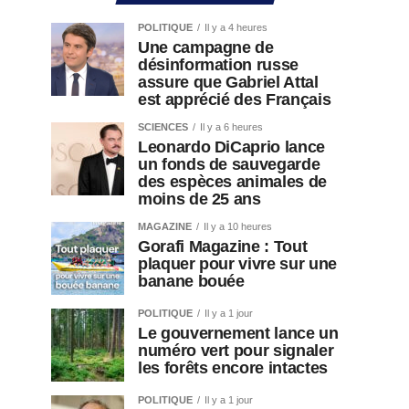
POLITIQUE
Il y a 4 heures
Une campagne de
désinformation russe
assure que Gabriel Attal
est apprécié des Français
SCIENCES
Il y a 6 heures
Leonardo DiCaprio lance
un fonds de sauvegarde
des espèces animales de
moins de 25 ans
MAGAZINE
Il y a 10 heures
Gorafi Magazine : Tout
plaquer pour vivre sur une
banane bouée
POLITIQUE
Il y a 1 jour
Le gouvernement lance un
numéro vert pour signaler
les forêts encore intactes
POLITIQUE
Il y a 1 jour