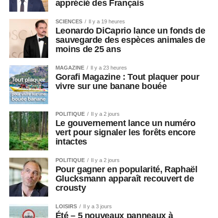
apprécié des Français
SCIENCES
Il y a 19 heures
Leonardo DiCaprio lance un fonds de
sauvegarde des espèces animales de
moins de 25 ans
MAGAZINE
Il y a 23 heures
Gorafi Magazine : Tout plaquer pour
vivre sur une banane bouée
POLITIQUE
Il y a 2 jours
Le gouvernement lance un numéro
vert pour signaler les forêts encore
intactes
POLITIQUE
Il y a 2 jours
Pour gagner en popularité, Raphaël
Glucksmann apparaît recouvert de
crousty
LOISIRS
Il y a 3 jours
Été – 5 nouveaux panneaux à