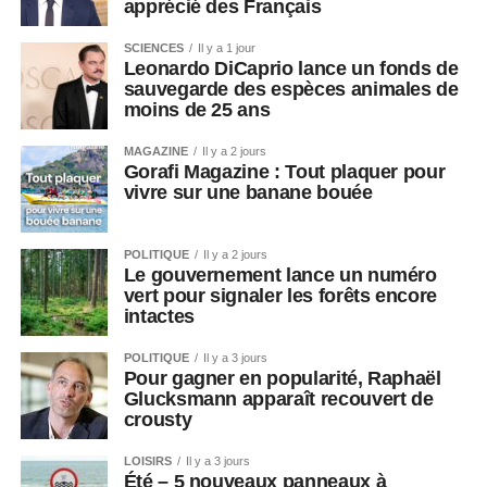
apprécié des Français
SCIENCES
Il y a 1 jour
Leonardo DiCaprio lance un fonds de
sauvegarde des espèces animales de
moins de 25 ans
MAGAZINE
Il y a 2 jours
Gorafi Magazine : Tout plaquer pour
vivre sur une banane bouée
POLITIQUE
Il y a 2 jours
Le gouvernement lance un numéro
vert pour signaler les forêts encore
intactes
POLITIQUE
Il y a 3 jours
Pour gagner en popularité, Raphaël
Glucksmann apparaît recouvert de
crousty
LOISIRS
Il y a 3 jours
Été – 5 nouveaux panneaux à