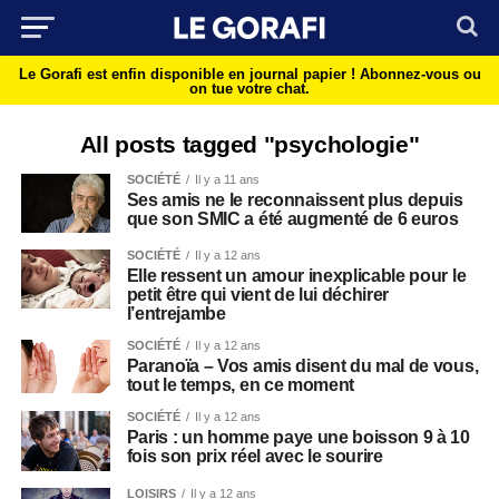
Le Gorafi est enfin disponible en journal papier !
Abonnez-vous ou
on tue votre chat.
All posts tagged "psychologie"
SOCIÉTÉ
Il y a 11 ans
Ses amis ne le reconnaissent plus depuis
que son SMIC a été augmenté de 6 euros
SOCIÉTÉ
Il y a 12 ans
Elle ressent un amour inexplicable pour le
petit être qui vient de lui déchirer
l’entrejambe
SOCIÉTÉ
Il y a 12 ans
Paranoïa – Vos amis disent du mal de vous,
tout le temps, en ce moment
SOCIÉTÉ
Il y a 12 ans
Paris : un homme paye une boisson 9 à 10
fois son prix réel avec le sourire
LOISIRS
Il y a 12 ans