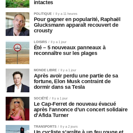
intactes
POLITIQUE
Il y a 11 heures
Pour gagner en popularité, Raphaël
Glucksmann apparaît recouvert de
crousty
LOISIRS
Il y a 1 jour
Été – 5 nouveaux panneaux à
reconnaître sur les plages
MONDE LIBRE
Il y a 1 jour
Après avoir perdu une partie de sa
fortune, Elon Musk contraint de
dormir dans sa Tesla
SOCIÉTÉ
Il y a 1 jour
Le Cap-Ferret de nouveau évacué
après l’annonce d’un concert solidaire
d’Afida Turner
TRANSPORTS
Il y a 2 jours
Un cycliste s’arrête à un feu rouge et