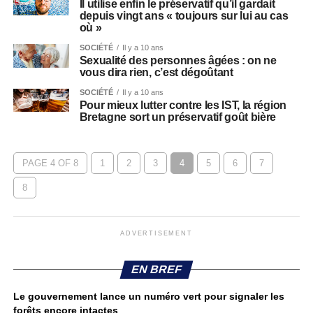
Il utilise enfin le préservatif qu’il gardait
depuis vingt ans « toujours sur lui au cas
où »
SOCIÉTÉ
Il y a 10 ans
Sexualité des personnes âgées : on ne
vous dira rien, c’est dégoûtant
SOCIÉTÉ
Il y a 10 ans
Pour mieux lutter contre les IST, la région
Bretagne sort un préservatif goût bière
PAGE 4 OF 8
1
2
3
4
5
6
7
8
ADVERTISEMENT
EN BREF
Le gouvernement lance un numéro vert pour signaler les
forêts encore intactes