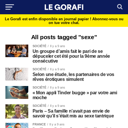
Le Gorafi est enfin disponible en journal papier !
Abonnez-vous ou
on tue votre chat.
All posts tagged "sexe"
SOCIÉTÉ
Il y a 9 ans
Un groupe d’amis fait le pari de se
dépuceler cet été pour la 9ème année
consécutive
SOCIÉTÉ
Il y a 9 ans
Selon une étude, les partenaires de vos
rêves érotiques simulent
SOCIÉTÉ
Il y a 9 ans
« Mon appli Tinder bugge » par votre ami
moche
SOCIÉTÉ
Il y a 9 ans
Paris – Sa famille n’avait pas envie de
savoir qu’il s’était mis au sexe tantrique
FRANCE
Il y a 9 ans