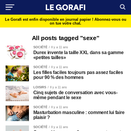
Le Gorafi est enfin disponible en journal papier !
Abonnez-vous ou
on tue votre chat.
All posts tagged "sexe"
SOCIÉTÉ
Il y a 11 ans
Durex invente la taille XXL dans sa gamme
«petites tailles»
SOCIÉTÉ
Il y a 11 ans
Les filles faciles toujours pas assez faciles
pour 90 % des hommes
LOISIRS
Il y a 11 ans
Cinq sujets de conversation avec vous-
même pendant le sexe
SOCIÉTÉ
Il y a 11 ans
Masturbation masculine : comment lui faire
plaisir ?
SOCIÉTÉ
Il y a 11 ans