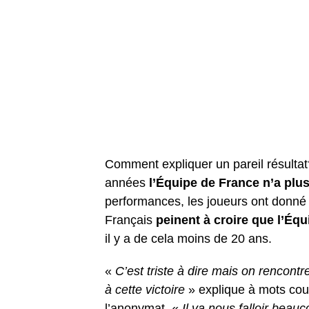
Comment expliquer un pareil résulta
années
l’Équipe de France n’a plu
performances, les joueurs ont donn
Français
peinent à croire que l’É
il y a de cela moins de 20 ans.
«
C’est triste à dire mais on rencont
à cette victoire
» explique à mots couv
l’anonymat. «
Il va nous falloir beau