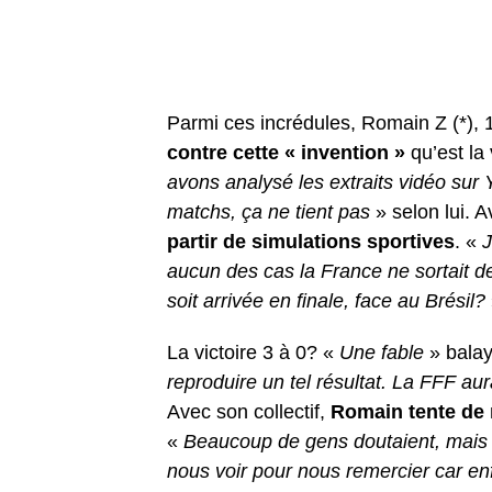
Parmi ces incrédules, Romain Z (*), 
contre cette « invention »
qu’est la 
avons analysé les extraits vidéo sur
matchs, ça ne tient pas
» selon lui. A
partir de simulations sportives
. «
J
aucun des cas la France ne sortait d
soit arrivée en finale, face au Brésil?
La victoire 3 à 0? «
Une fable
» bala
reproduire un tel résultat. La FFF aura
Avec son collectif,
Romain tente de m
«
Beaucoup de gens doutaient, mais pe
nous voir pour nous remercier car enfi