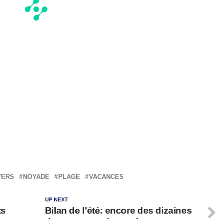
VERS
NOYADE
PLAGE
VACANCES
UP NEXT
ts
Bilan de l’été: encore des dizaines