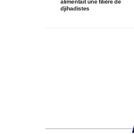
alimentait une filière de
djihadistes