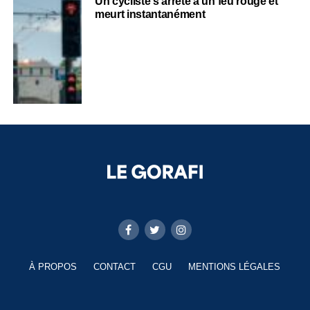
Un cycliste s’arrête à un feu rouge et
meurt instantanément
À PROPOS
CONTACT
CGU
MENTIONS LÉGALES