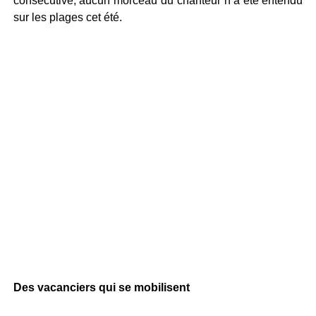
consécutive, aucun morceau du chanteur n’a été entendu
sur les plages cet été.
Des vacanciers qui se mobilisent