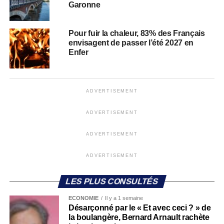
Garonne
Pour fuir la chaleur, 83% des Français
envisagent de passer l’été 2027 en
Enfer
ADVERTISEMENT
ADVERTISEMENT
ADVERTISEMENT
ADVERTISEMENT
LES PLUS CONSULTÉS
ECONOMIE
Il y a 1 semaine
Désarçonné par le « Et avec ceci ? » de
la boulangère, Bernard Arnault rachète