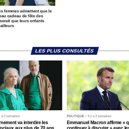
s femmes admettent que le
eau cadeau de fête des
serait que leurs enfants
ailleurs
LES PLUS CONSULTÉS
 y a 2 semaines
POLITIQUE
Il y a 2 semaines
nement va interdire les
Emmanuel Macron affirme « qu’
ociaux aux plus de 70 ans
continuer à discuter » avec le