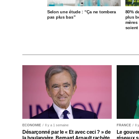
Selon une étude : “Ça ne tombera
80% de
pas plus bas”
plus b
mères 
soient 
ECONOMIE
Il y a 1 semaine
FRANCE
Il
Désarçonné par le « Et avec ceci ? » de
Le gouver
la boulangère, Bernard Arnault rachète
réseaux s