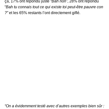
ça, 17% ont répondu juste
“Bah non”
, 28% ont répondu
“
Bah tu connais tout ce qui existe toi peut-être pauvre con
?”
et les 65% restants l’ont directement giflé.
“On a évidemment testé avec d’autres exemples bien sûr :