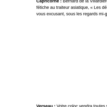
Capricorne :
Bernard de la Villardiè
fétiche au traiteur asiatique, « Les d
vous excusant, sous les regards mi-g
Verseau :
Votre coloc vendra toutes v