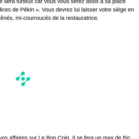
re sera furieux car vous vous serez assis à sa place
élices de Pékin ». Vous devrez lui laisser votre siège en
ênés, mi-courroucés de la restauratrice.
os affaires sur Le Bon Coin. Il se fera un max de fric.