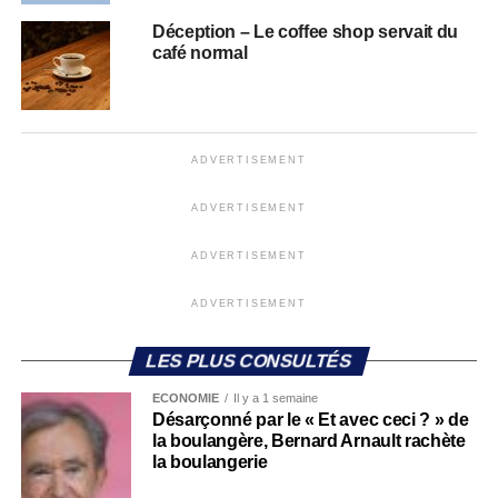
Déception – Le coffee shop servait du
café normal
ADVERTISEMENT
ADVERTISEMENT
ADVERTISEMENT
ADVERTISEMENT
LES PLUS CONSULTÉS
ECONOMIE
Il y a 1 semaine
Désarçonné par le « Et avec ceci ? » de
la boulangère, Bernard Arnault rachète
la boulangerie