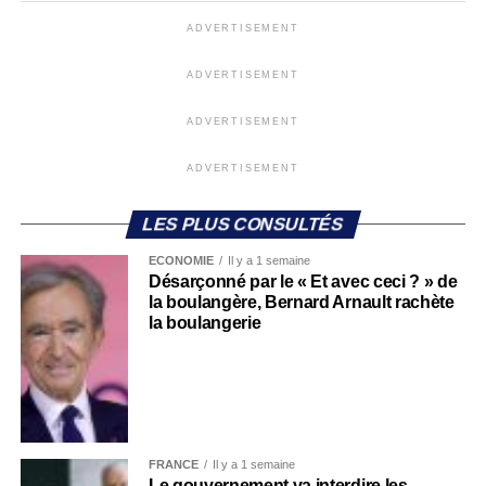
ADVERTISEMENT
ADVERTISEMENT
ADVERTISEMENT
ADVERTISEMENT
LES PLUS CONSULTÉS
ECONOMIE
Il y a 1 semaine
Désarçonné par le « Et avec ceci ? » de
la boulangère, Bernard Arnault rachète
la boulangerie
FRANCE
Il y a 1 semaine
Le gouvernement va interdire les