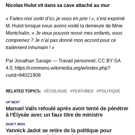
Nicolas Hulot vit dans sa cave attaché au mur
«
Faites-moi sortir d’ici, je vous en prie ! »
, s’est exprimé
M. Hulot lorsque nous avons visité la demeure de Mme
Montchalin. «
Je veux pouvoir revoir mes enfants, vous
comprenez ? Je n’ai pas donné mon accord pour ce
traitement inhumain ! »
Par Jonathan Sarago — Travail personnel, CC BY-SA
4.0, https://commons.wikimedia.org/w/index.php?
curid=94021908
RELATED TOPICS:
ÉCOLOGIE
FEATURED
POLITIQUE
UP NEXT
Manuel Valls refoulé après avoir tenté de pénétrer
à l’Élysée avec un faux titre de ministre
DON'T MISS
Yannick Jadot se retire de la politique pour