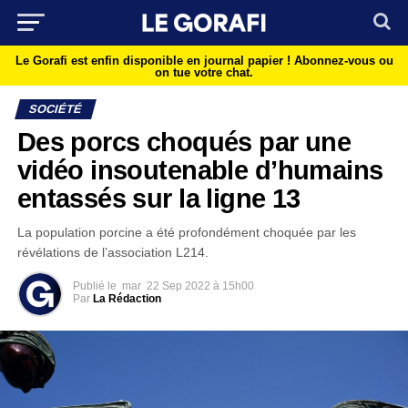
Le Gorafi est enfin disponible en journal papier !
Abonnez-vous ou
on tue votre chat.
SOCIÉTÉ
Des porcs choqués par une
vidéo insoutenable d’humains
entassés sur la ligne 13
La population porcine a été profondément choquée par les
révélations de l’association L214.
Publié le
mar
22 Sep 2022 à 15h00
Par
La Rédaction