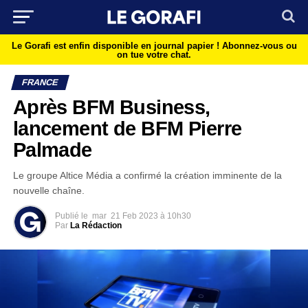
Le Gorafi est enfin disponible en journal papier !
Abonnez-vous ou
on tue votre chat.
FRANCE
Après BFM Business,
lancement de BFM Pierre
Palmade
Le groupe Altice Média a confirmé la création imminente de la
nouvelle chaîne.
Publié le
mar
21 Feb 2023 à 10h30
Par
La Rédaction