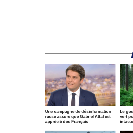
Une campagne de désinformation
Le go
russe assure que Gabriel Attal est
vert p
apprécié des Français
intact