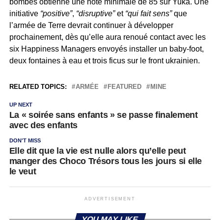
bombes obtienne une note minimale de 85 sur Yuka. Une
initiative
“positive”
,
“disruptive”
et
“qui fait sens”
que
l’armée de Terre devrait continuer à développer
prochainement, dès qu’elle aura renoué contact avec les
six Happiness Managers envoyés installer un baby-foot,
deux fontaines à eau et trois ficus sur le front ukrainien.
RELATED TOPICS:
ARMÉE
FEATURED
MINE
UP NEXT
La « soirée sans enfants » se passe finalement
avec des enfants
DON'T MISS
Elle dit que la vie est nulle alors qu’elle peut
manger des Choco Trésors tous les jours si elle
le veut
ADVERTISEMENT
YOU MAY LIKE