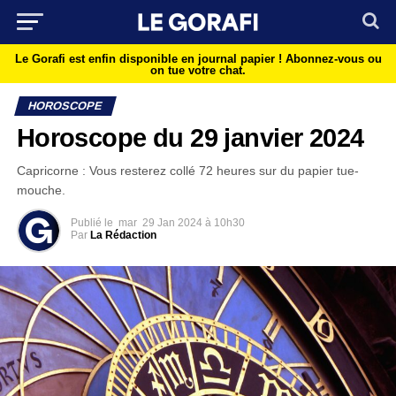
Le Gorafi est enfin disponible en journal papier !
Abonnez-vous ou
on tue votre chat.
HOROSCOPE
Horoscope du 29 janvier 2024
Capricorne : Vous resterez collé 72 heures sur du papier tue-
mouche.
Publié le
mar
29 Jan 2024 à 10h30
Par
La Rédaction