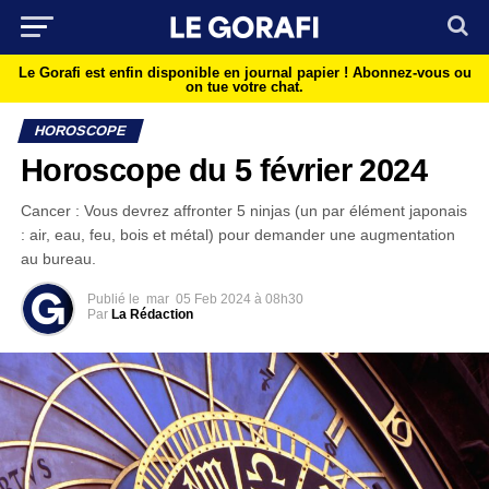
Le Gorafi est enfin disponible en journal papier !
Abonnez-vous ou
on tue votre chat.
HOROSCOPE
Horoscope du 5 février 2024
Cancer : Vous devrez affronter 5 ninjas (un par élément japonais
: air, eau, feu, bois et métal) pour demander une augmentation
au bureau.
Publié le
mar
05 Feb 2024 à 08h30
Par
La Rédaction