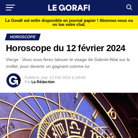
Le Gorafi est enfin disponible en journal papier !
Abonnez-vous ou
on tue votre chat.
HOROSCOPE
Horoscope du 12 février 2024
Vierge : Vous vous ferez tatouer le visage de Gabriel Attal sur le
mollet, pour devenir un gagnant comme lui.
Publié le
mar
12 Feb 2024 à 10h30
Par
La Rédaction