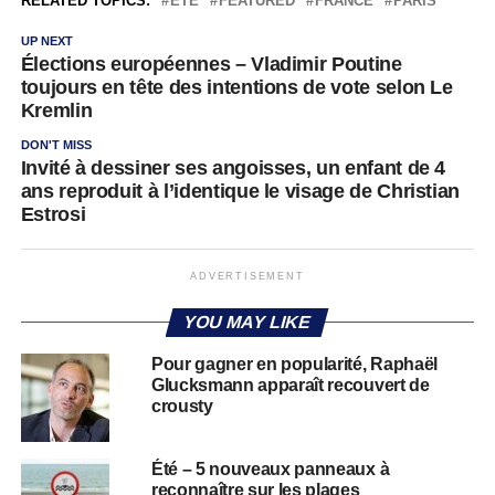
RELATED TOPICS:
ÉTÉ
FEATURED
FRANCE
PARIS
UP NEXT
Élections européennes – Vladimir Poutine
toujours en tête des intentions de vote selon Le
Kremlin
DON'T MISS
Invité à dessiner ses angoisses, un enfant de 4
ans reproduit à l’identique le visage de Christian
Estrosi
ADVERTISEMENT
YOU MAY LIKE
Pour gagner en popularité, Raphaël
Glucksmann apparaît recouvert de
crousty
Été – 5 nouveaux panneaux à
reconnaître sur les plages