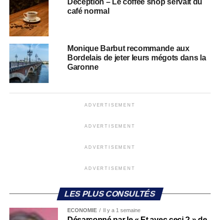
Déception – Le coffee shop servait du
café normal
Monique Barbut recommande aux
Bordelais de jeter leurs mégots dans la
Garonne
ADVERTISEMENT
ADVERTISEMENT
ADVERTISEMENT
ADVERTISEMENT
LES PLUS CONSULTÉS
ECONOMIE
Il y a 1 semaine
Désarçonné par le « Et avec ceci ? » de