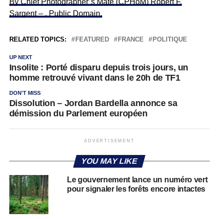
By Chief Photographer’s Mate (CPHoM) Robert F.
Sargent – , Public Domain,
RELATED TOPICS:
FEATURED
FRANCE
POLITIQUE
UP NEXT
Insolite : Porté disparu depuis trois jours, un
homme retrouvé vivant dans le 20h de TF1
DON'T MISS
Dissolution – Jordan Bardella annonce sa
démission du Parlement européen
ADVERTISEMENT
YOU MAY LIKE
Le gouvernement lance un numéro vert
pour signaler les forêts encore intactes