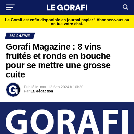
Le Gorafi est enfin disponible en journal papier !
Abonnez-vous ou
on tue votre chat.
MAGAZINE
Gorafi Magazine : 8 vins
fruités et ronds en bouche
pour se mettre une grosse
cuite
Publié le
mar
13 Sep 2024 à 10h30
Par
La Rédaction