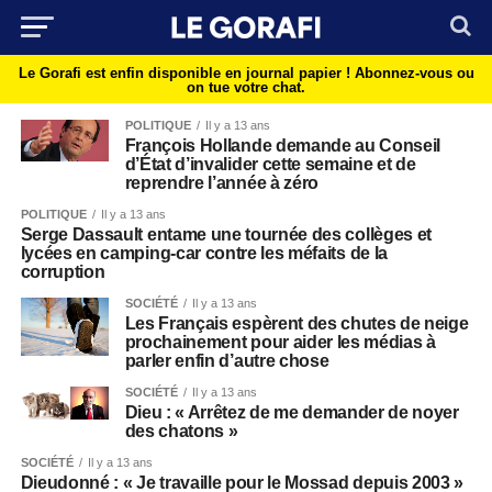
Le Gorafi est enfin disponible en journal papier !
Abonnez-vous ou
on tue votre chat.
POLITIQUE
Il y a 13 ans
François Hollande demande au Conseil
d’État d’invalider cette semaine et de
reprendre l’année à zéro
POLITIQUE
Il y a 13 ans
Serge Dassault entame une tournée des collèges et
lycées en camping-car contre les méfaits de la
corruption
SOCIÉTÉ
Il y a 13 ans
Les Français espèrent des chutes de neige
prochainement pour aider les médias à
parler enfin d’autre chose
SOCIÉTÉ
Il y a 13 ans
Dieu : « Arrêtez de me demander de noyer
des chatons »
SOCIÉTÉ
Il y a 13 ans
Dieudonné : « Je travaille pour le Mossad depuis 2003 »