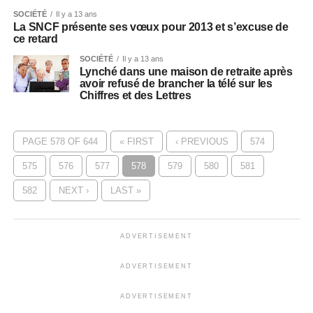
SOCIÉTÉ
Il y a 13 ans
La SNCF présente ses vœux pour 2013 et s’excuse de
ce retard
SOCIÉTÉ
Il y a 13 ans
Lynché dans une maison de retraite après
avoir refusé de brancher la télé sur les
Chiffres et des Lettres
PAGE 578 OF 644
« FIRST
‹ PREVIOUS
574
575
576
577
578
579
580
581
582
NEXT ›
LAST »
ADVERTISEMENT
ADVERTISEMENT
ADVERTISEMENT