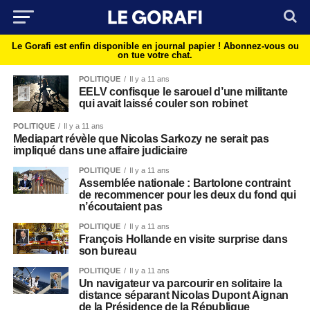
Le Gorafi est enfin disponible en journal papier !
Abonnez-vous ou
on tue votre chat.
POLITIQUE
Il y a 11 ans
EELV confisque le sarouel d’une militante
qui avait laissé couler son robinet
POLITIQUE
Il y a 11 ans
Mediapart révèle que Nicolas Sarkozy ne serait pas
impliqué dans une affaire judiciaire
POLITIQUE
Il y a 11 ans
Assemblée nationale : Bartolone contraint
de recommencer pour les deux du fond qui
n’écoutaient pas
POLITIQUE
Il y a 11 ans
François Hollande en visite surprise dans
son bureau
POLITIQUE
Il y a 11 ans
Un navigateur va parcourir en solitaire la
distance séparant Nicolas Dupont Aignan
de la Présidence de la République