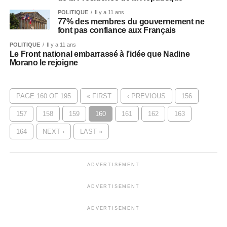
POLITIQUE
Il y a 11 ans
77% des membres du gouvernement ne
font pas confiance aux Français
POLITIQUE
Il y a 11 ans
Le Front national embarrassé à l’idée que Nadine
Morano le rejoigne
PAGE 160 OF 195
« FIRST
‹ PREVIOUS
156
157
158
159
160
161
162
163
164
NEXT ›
LAST »
ADVERTISEMENT
ADVERTISEMENT
ADVERTISEMENT