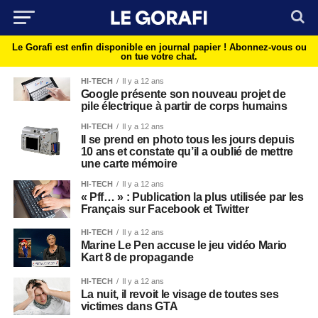
Le Gorafi est enfin disponible en journal papier !
Abonnez-vous ou
on tue votre chat.
HI-TECH
Il y a 12 ans
Google présente son nouveau projet de
pile électrique à partir de corps humains
HI-TECH
Il y a 12 ans
Il se prend en photo tous les jours depuis
10 ans et constate qu’il a oublié de mettre
une carte mémoire
HI-TECH
Il y a 12 ans
« Pff… » : Publication la plus utilisée par les
Français sur Facebook et Twitter
HI-TECH
Il y a 12 ans
Marine Le Pen accuse le jeu vidéo Mario
Kart 8 de propagande
HI-TECH
Il y a 12 ans
La nuit, il revoit le visage de toutes ses
victimes dans GTA