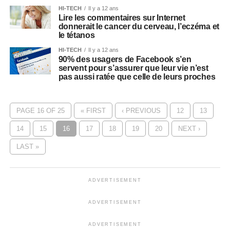
HI-TECH
Il y a 12 ans
Lire les commentaires sur Internet
donnerait le cancer du cerveau, l’eczéma et
le tétanos
HI-TECH
Il y a 12 ans
90% des usagers de Facebook s’en
servent pour s’assurer que leur vie n’est
pas aussi ratée que celle de leurs proches
PAGE 16 OF 25
« FIRST
‹ PREVIOUS
12
13
14
15
16
17
18
19
20
NEXT ›
LAST »
ADVERTISEMENT
ADVERTISEMENT
ADVERTISEMENT