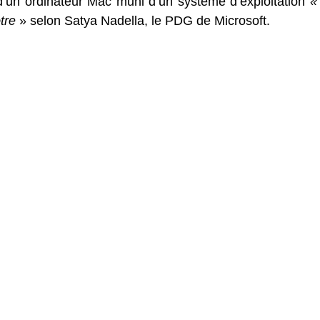
 d’un ordinateur Mac muni d’un système d’exploitation
«
tre
» selon Satya Nadella, le PDG de Microsoft.