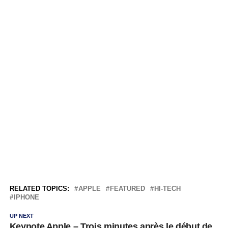
RELATED TOPICS:
APPLE
FEATURED
HI-TECH
IPHONE
UP NEXT
Keynote Apple – Trois minutes après le début de