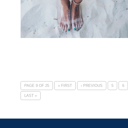
PAGE 9 OF 25
« FIRST
‹ PREVIOUS
5
6
LAST »