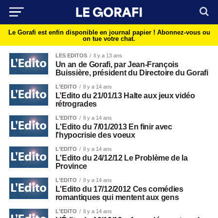
Le Gorafi est enfin disponible en journal papier !
Abonnez-vous ou
on tue votre chat.
LES EDITOS
Il y a 13 ans
Un an de Gorafi, par Jean-François
Buissière, président du Directoire du Gorafi
L'EDITO
Il y a 14 ans
L’Edito du 21/01/13 Halte aux jeux vidéo
rétrogrades
L'EDITO
Il y a 14 ans
L'Edito du 7/01/2013 En finir avec
l'hypocrisie des voeux
L'EDITO
Il y a 14 ans
L'Edito du 24/12/12 Le Problème de la
Province
L'EDITO
Il y a 14 ans
L'Edito du 17/12/2012 Ces comédies
romantiques qui mentent aux gens
L'EDITO
Il y a 14 ans