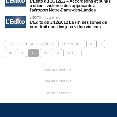
L’Édito du 10/12/12 – Accordéons et punks
à chien : violence des opposants à
l’aéroport Notre-Dame-des-Landes
L'EDITO
Il y a 14 ans
L'Edito du 3/12/2012 La Fin des zones de
non-droit dans les jeux video violents
PAGE 12 OF 14
« FIRST
‹ PREVIOUS
8
9
10
11
12
13
14
NEXT ›
ADVERTISEMENT
ADVERTISEMENT
ADVERTISEMENT