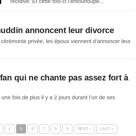
récidive. Et cette fois-ci l’entourloupe...
uddin annoncent leur divorce
e cérémonie privée, les époux viennent d’annoncer leur
an qui ne chante pas assez fort à
une fois de plus il y a 2 jours durant l’un de ses
4
5
6
7
8
9
NEXT ›
LAST »