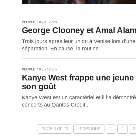
PEOPLE
Il y a 12 ans
George Clooney et Amal Alam
Trois jours après leur union à Venise lors d’un
séparation. En cause, la routine.
PEOPLE
Il y a 12 ans
Kanye West frappe une jeune f
son goût
Kanye West est un caractériel et il l’a démontré 
concerts au Qantas Credit...
PAGE 5 OF 13
‹ PREVIOUS
1
2
3