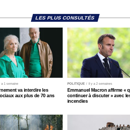
LES PLUS CONSULTÉS
 y a 1 semaine
POLITIQUE
Il y a 2 semaines
nement va interdire les
Emmanuel Macron affirme « qu’
ociaux aux plus de 70 ans
continuer à discuter » avec le
incendies