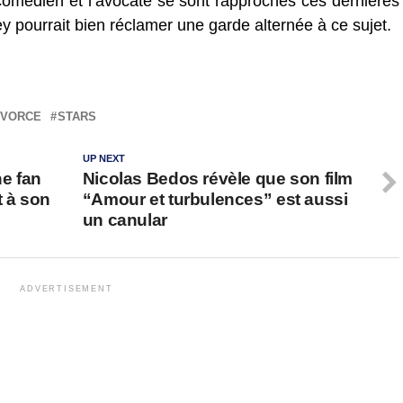
 comédien et l’avocate se sont rapprochés ces dernières
 pourrait bien réclamer une garde alternée à ce sujet.
IVORCE
STARS
UP NEXT
e fan
Nicolas Bedos révèle que son film
t à son
“Amour et turbulences” est aussi
un canular
ADVERTISEMENT