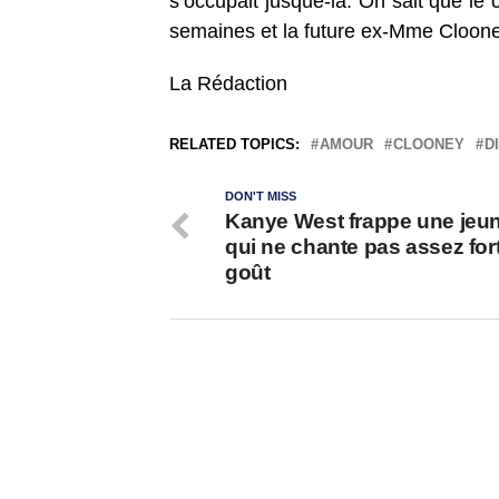
s’occupait jusque-là. On sait que le
semaines et la future ex-Mme Clooney
La Rédaction
RELATED TOPICS:
AMOUR
CLOONEY
D
DON'T MISS
Kanye West frappe une jeun
qui ne chante pas assez for
goût