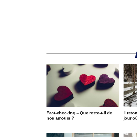
Fact-checking – Que reste-t-il de
Il ret
nos amours ?
jour o