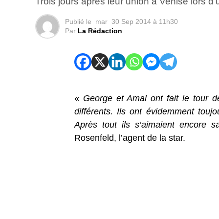
Trois jours après leur union à Venise lors d
Publié le
mar
30 Sep 2014 à 11h30
Par
La Rédaction
«
George et Amal ont fait le tour d
différents. Ils ont évidemment toujo
Après tout ils s’aimaient encore s
Rosenfeld, l’agent de la star.