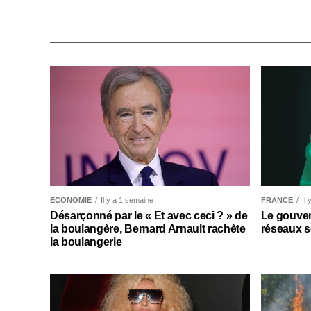
ECONOMIE
Il y a 1 semaine
FRANCE
Il
Désarçonné par le « Et avec ceci ? » de
Le gouver
la boulangère, Bernard Arnault rachète
réseaux s
la boulangerie