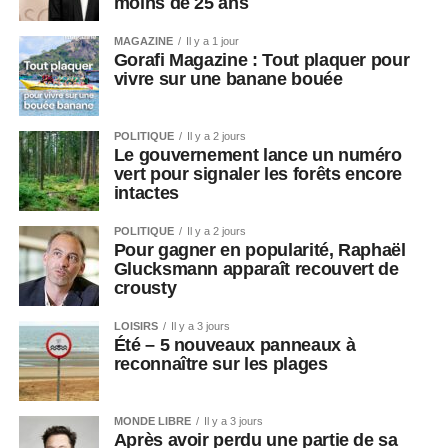
moins de 25 ans
MAGAZINE
Il y a 1 jour
Gorafi Magazine : Tout plaquer pour
vivre sur une banane bouée
POLITIQUE
Il y a 2 jours
Le gouvernement lance un numéro
vert pour signaler les forêts encore
intactes
POLITIQUE
Il y a 2 jours
Pour gagner en popularité, Raphaël
Glucksmann apparaît recouvert de
crousty
LOISIRS
Il y a 3 jours
Été – 5 nouveaux panneaux à
reconnaître sur les plages
MONDE LIBRE
Il y a 3 jours
Après avoir perdu une partie de sa