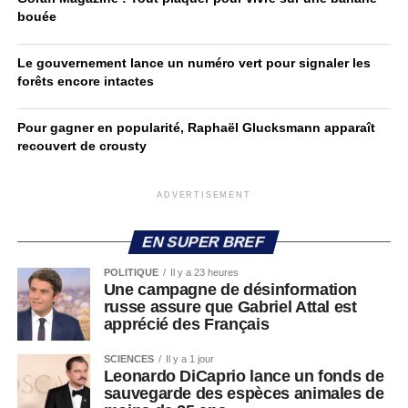
bouée
Le gouvernement lance un numéro vert pour signaler les
forêts encore intactes
Pour gagner en popularité, Raphaël Glucksmann apparaît
recouvert de crousty
ADVERTISEMENT
EN SUPER BREF
POLITIQUE
Il y a 23 heures
Une campagne de désinformation
russe assure que Gabriel Attal est
apprécié des Français
SCIENCES
Il y a 1 jour
Leonardo DiCaprio lance un fonds de
sauvegarde des espèces animales de