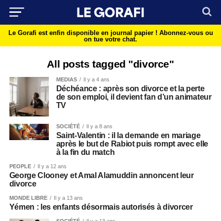
Le Gorafi est enfin disponible en journal papier !
Abonnez-vous ou
on tue votre chat.
All posts tagged "divorce"
MEDIAS
Il y a 4 ans
Déchéance : après son divorce et la perte
de son emploi, il devient fan d’un animateur
TV
SOCIÉTÉ
Il y a 8 ans
Saint-Valentin : il la demande en mariage
après le but de Rabiot puis rompt avec elle
à la fin du match
PEOPLE
Il y a 12 ans
George Clooney et Amal Alamuddin annoncent leur
divorce
MONDE LIBRE
Il y a 13 ans
Yémen : les enfants désormais autorisés à divorcer