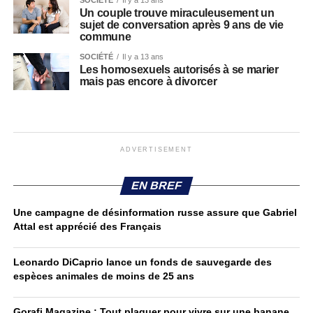
SOCIÉTÉ
Il y a 13 ans
Un couple trouve miraculeusement un
sujet de conversation après 9 ans de vie
commune
SOCIÉTÉ
Il y a 13 ans
Les homosexuels autorisés à se marier
mais pas encore à divorcer
ADVERTISEMENT
EN BREF
Une campagne de désinformation russe assure que Gabriel
Attal est apprécié des Français
Leonardo DiCaprio lance un fonds de sauvegarde des
espèces animales de moins de 25 ans
Gorafi Magazine : Tout plaquer pour vivre sur une banane