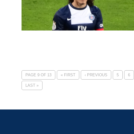
PAGE 9 OF 13
« FIRST
‹ PREVIOUS
5
6
LAST »