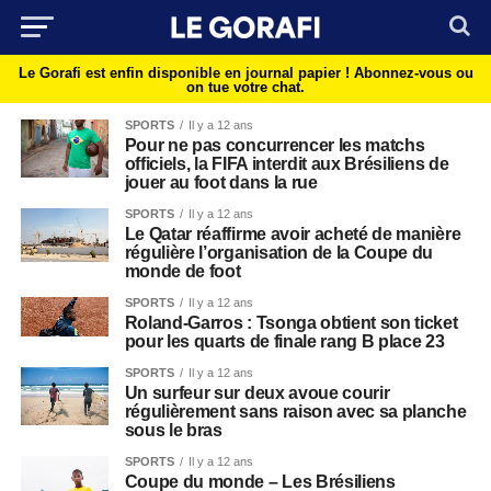
Le Gorafi est enfin disponible en journal papier !
Abonnez-vous ou
on tue votre chat.
SPORTS
Il y a 12 ans
Pour ne pas concurrencer les matchs
officiels, la FIFA interdit aux Brésiliens de
jouer au foot dans la rue
SPORTS
Il y a 12 ans
Le Qatar réaffirme avoir acheté de manière
régulière l’organisation de la Coupe du
monde de foot
SPORTS
Il y a 12 ans
Roland-Garros : Tsonga obtient son ticket
pour les quarts de finale rang B place 23
SPORTS
Il y a 12 ans
Un surfeur sur deux avoue courir
régulièrement sans raison avec sa planche
sous le bras
SPORTS
Il y a 12 ans
Coupe du monde – Les Brésiliens