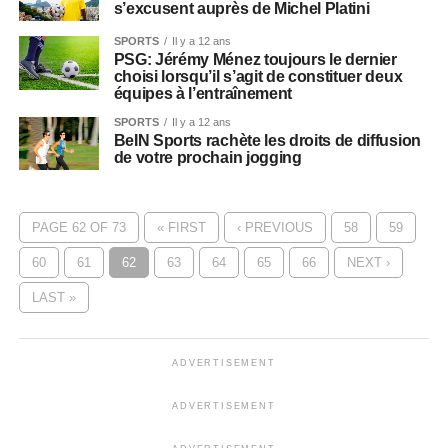
s’excusent auprès de Michel Platini
SPORTS
Il y a 12 ans
PSG: Jérémy Ménez toujours le dernier
choisi lorsqu’il s’agit de constituer deux
équipes à l’entraînement
SPORTS
Il y a 12 ans
BeIN Sports rachète les droits de diffusion
de votre prochain jogging
PAGE 62 OF 73
« FIRST
‹ PREVIOUS
58
59
60
61
62
63
64
65
66
NEXT ›
LAST »
ADVERTISEMENT
ADVERTISEMENT