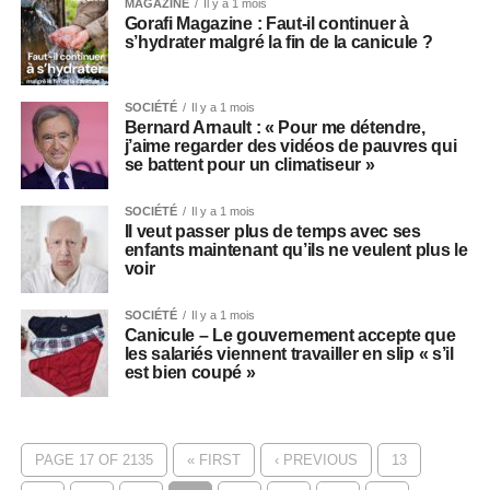
MAGAZINE
Il y a 1 mois
Gorafi Magazine : Faut-il continuer à
s’hydrater malgré la fin de la canicule ?
SOCIÉTÉ
Il y a 1 mois
Bernard Arnault : « Pour me détendre,
j’aime regarder des vidéos de pauvres qui
se battent pour un climatiseur »
SOCIÉTÉ
Il y a 1 mois
Il veut passer plus de temps avec ses
enfants maintenant qu’ils ne veulent plus le
voir
SOCIÉTÉ
Il y a 1 mois
Canicule – Le gouvernement accepte que
les salariés viennent travailler en slip « s’il
est bien coupé »
PAGE 17 OF 2135
« FIRST
‹ PREVIOUS
13