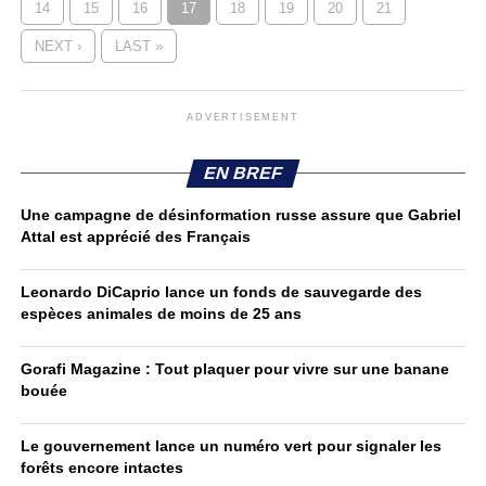
14
15
16
17
18
19
20
21
NEXT ›
LAST »
ADVERTISEMENT
EN BREF
Une campagne de désinformation russe assure que Gabriel
Attal est apprécié des Français
Leonardo DiCaprio lance un fonds de sauvegarde des
espèces animales de moins de 25 ans
Gorafi Magazine : Tout plaquer pour vivre sur une banane
bouée
Le gouvernement lance un numéro vert pour signaler les
forêts encore intactes