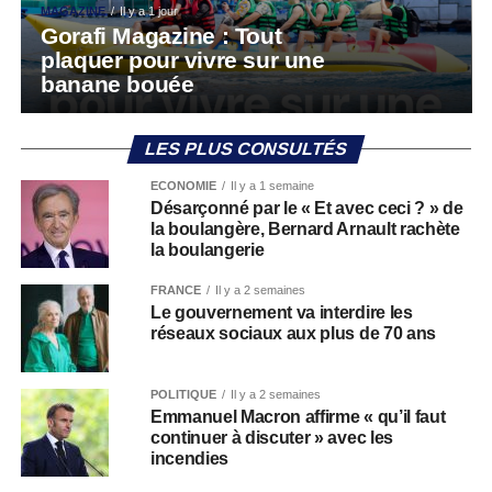
MAGAZINE
Il y a 1 jour
Gorafi Magazine : Tout
plaquer pour vivre sur une
banane bouée
LES PLUS CONSULTÉS
ECONOMIE
Il y a 1 semaine
Désarçonné par le « Et avec ceci ? » de
la boulangère, Bernard Arnault rachète
la boulangerie
FRANCE
Il y a 2 semaines
Le gouvernement va interdire les
réseaux sociaux aux plus de 70 ans
POLITIQUE
Il y a 2 semaines
Emmanuel Macron affirme « qu’il faut
continuer à discuter » avec les
incendies