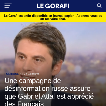
Le Gorafi est enfin disponible en journal papier !
Abonnez-vous ou
on tue votre chat.
POLITIQUE
Il y a 23 heures
Une campagne de
désinformation russe assure
que Gabriel Attal est apprécié
des Français