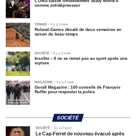
L’OMS classe officiellement Scary Movie 6
comme antidépresseur
TENNIS
Il y a 3 mois
Roland-Garros décalé de deux semaines en
raison du beau temps
SOCIÉTÉ
Il y a 3 mois
Insolite – Il ne se remet pas au sport après une
rupture
MAGAZINE
Il y a 3 mois
Gorafi Magazine : 100 conseils de François
Ruffin pour respecter la police
SOCIÉTÉ
SOCIÉTÉ
Il y a 3 jours
Le Cap-Ferret de nouveau évacué après