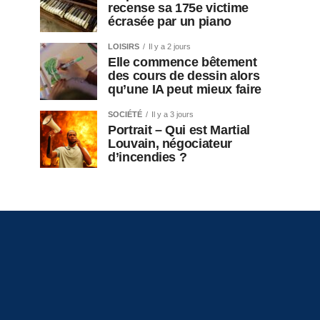
recense sa 175e victime
écrasée par un piano
LOISIRS
Il y a 2 jours
Elle commence bêtement
des cours de dessin alors
qu’une IA peut mieux faire
SOCIÉTÉ
Il y a 3 jours
Portrait – Qui est Martial
Louvain, négociateur
d’incendies ?