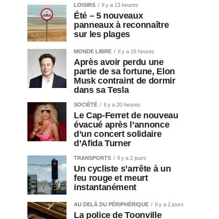
LOISIRS
Il y a 13 heures
Été – 5 nouveaux
panneaux à reconnaître
sur les plages
MONDE LIBRE
Il y a 16 heures
Après avoir perdu une
partie de sa fortune, Elon
Musk contraint de dormir
dans sa Tesla
SOCIÉTÉ
Il y a 20 heures
Le Cap-Ferret de nouveau
évacué après l’annonce
d’un concert solidaire
d’Afida Turner
TRANSPORTS
Il y a 2 jours
Un cycliste s’arrête à un
feu rouge et meurt
instantanément
AU DELÀ DU PÉRIPHÉRIQUE
Il y a 2 jours
La police de Toonville