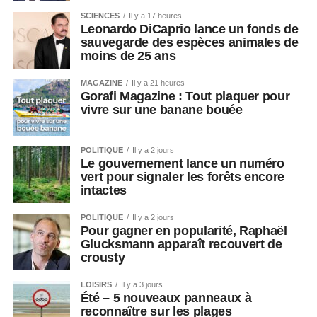
SCIENCES
Il y a 17 heures
Leonardo DiCaprio lance un fonds de
sauvegarde des espèces animales de
moins de 25 ans
MAGAZINE
Il y a 21 heures
Gorafi Magazine : Tout plaquer pour
vivre sur une banane bouée
POLITIQUE
Il y a 2 jours
Le gouvernement lance un numéro
vert pour signaler les forêts encore
intactes
POLITIQUE
Il y a 2 jours
Pour gagner en popularité, Raphaël
Glucksmann apparaît recouvert de
crousty
LOISIRS
Il y a 3 jours
Été – 5 nouveaux panneaux à
reconnaître sur les plages