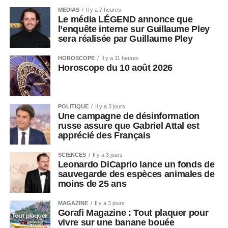
MEDIAS
Il y a 7 heures
Le média LÉGEND annonce que
l’enquête interne sur Guillaume Pley
sera réalisée par Guillaume Pley
HOROSCOPE
Il y a 11 heures
Horoscope du 10 août 2026
POLITIQUE
Il y a 3 jours
Une campagne de désinformation
russe assure que Gabriel Attal est
apprécié des Français
SCIENCES
Il y a 3 jours
Leonardo DiCaprio lance un fonds de
sauvegarde des espèces animales de
moins de 25 ans
MAGAZINE
Il y a 3 jours
Gorafi Magazine : Tout plaquer pour
vivre sur une banane bouée