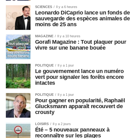
SCIENCES
Il y a 6 heures
Leonardo DiCaprio lance un fonds de
sauvegarde des espèces animales de
moins de 25 ans
MAGAZINE
Il y a 10 heures
Gorafi Magazine : Tout plaquer pour
vivre sur une banane bouée
POLITIQUE
Il y a 1 jour
Le gouvernement lance un numéro
vert pour signaler les forêts encore
intactes
POLITIQUE
Il y a 1 jour
Pour gagner en popularité, Raphaël
Glucksmann apparaît recouvert de
crousty
LOISIRS
Il y a 2 jours
Été – 5 nouveaux panneaux à
reconnaître sur les plages