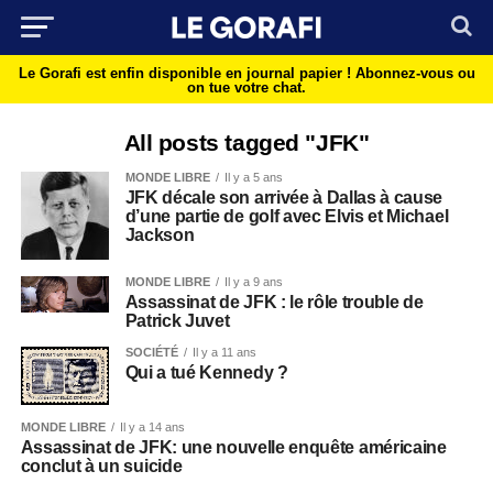
Le Gorafi est enfin disponible en journal papier !
Abonnez-vous ou
on tue votre chat.
All posts tagged "JFK"
MONDE LIBRE
Il y a 5 ans
JFK décale son arrivée à Dallas à cause
d’une partie de golf avec Elvis et Michael
Jackson
MONDE LIBRE
Il y a 9 ans
Assassinat de JFK : le rôle trouble de
Patrick Juvet
SOCIÉTÉ
Il y a 11 ans
Qui a tué Kennedy ?
MONDE LIBRE
Il y a 14 ans
Assassinat de JFK: une nouvelle enquête américaine
conclut à un suicide