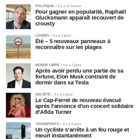
POLITIQUE
Il y a 21 heures
Pour gagner en popularité, Raphaël
Glucksmann apparaît recouvert de
crousty
LOISIRS
Il y a 2 jours
Été – 5 nouveaux panneaux à
reconnaître sur les plages
MONDE LIBRE
Il y a 2 jours
Après avoir perdu une partie de sa
fortune, Elon Musk contraint de
dormir dans sa Tesla
SOCIÉTÉ
Il y a 2 jours
Le Cap-Ferret de nouveau évacué
après l’annonce d’un concert solidaire
d’Afida Turner
TRANSPORTS
Il y a 3 jours
Un cycliste s’arrête à un feu rouge et
meurt instantanément